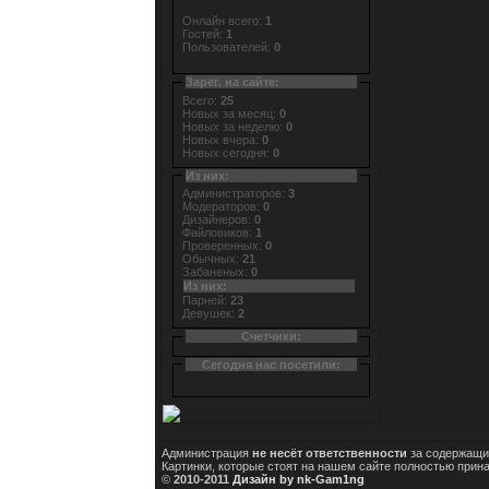
Онлайн всего:
1
Гостей:
1
Пользователей:
0
Зарег. на сайте:
Всего:
25
Новых за месяц:
0
Новых за неделю:
0
Новых вчера:
0
Новых сегодня:
0
Из них:
Администраторов:
3
Модераторов:
0
Дизайнеров:
0
Файловиков:
1
Проверенных:
0
Обычных:
21
Забаненых:
0
Из них:
Парней:
23
Девушек:
2
Счетчики:
Сегодня нас посетили:
Администрация
не несёт ответственности
за содержащи
Картинки, которые стоят на нашем сайте полностью прин
©
2010-2011
Дизайн by nk-Gam1ng