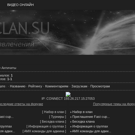
ВИДЕО ОНЛАЙН
 Античиты
риалов
:
1
лов
:
1-1
ате
·
Названию
·
Рейтингу
·
Комментариям
·
Загрузкам
·
Просмотрам
IP: CONNECT 193.26.217.15:27053
оследние ответы на форуме
Популярные темы на фор
[ Набор в клан ]
Набор в клан
st cup...
[ Турниры ]
Приглашение Fast cup...
[ Беседка клана ]
Беседка клана
группаx
[ Информация о группах ]
Информация о группаx
я адми...
[ AMX команды для админа ]
AMX команды для адми...