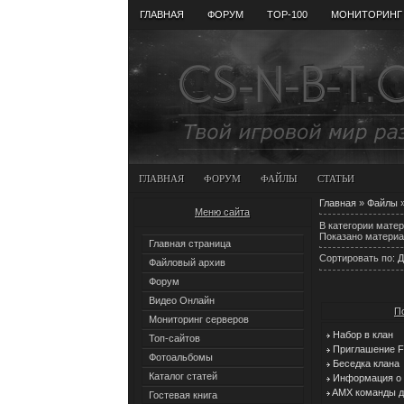
ГЛАВНАЯ
ФОРУМ
ТОР-100
МОНИТОРИНГ
ГЛАВНАЯ
ФОРУМ
ФАЙЛЫ
СТАТЬИ
Главная
»
Файлы
»
Меню сайта
В категории мате
Показано материа
Главная страница
Сортировать по
:
Д
Файловый архив
Форум
Видео Онлайн
П
Мониторинг серверов
Набор в клан
Топ-сайтов
Приглашение Fa
Фотоальбомы
Беседка клана
Каталог статей
Информация о 
AMX команды дл
Гостевая книга