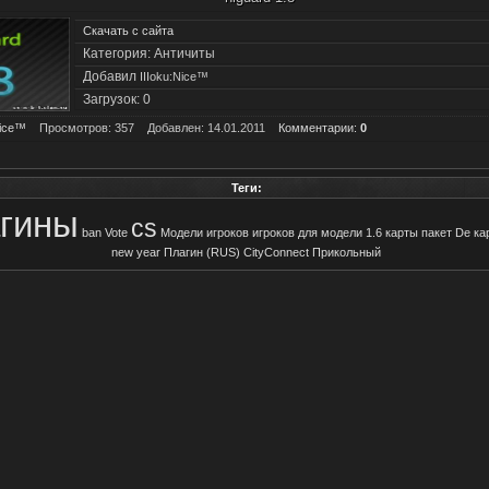
Скачать с сайта
Категория: Античиты
Добавил
IIIoku:Nice™
Загрузок: 0
Nice™
Просмотров: 357
Добавлен: 14.01.2011
Комментарии:
0
Теги:
гины
cs
ban
Vote
Модели игроков
игроков
для
модели
1.6
карты
пакет
De
ка
new
year
Плагин
(RUS)
CityConnect
Прикольный