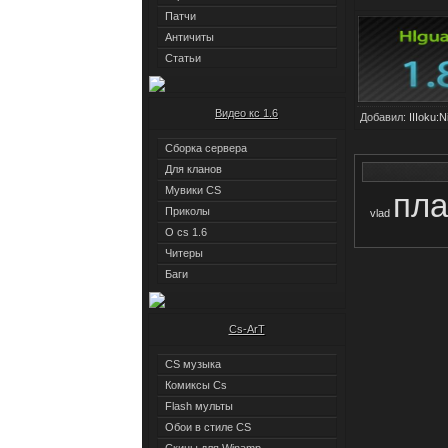
Патчи
Античиты
Статьи
Видео кс 1.6
Добавил:
IIIoku:
Сборка сервера
Для кланов
Мувики CS
пла
Приколы
vlad
О cs 1.6
Читеры
Баги
Cs-ArT
CS музыка
Комиксы Cs
Flash мульты
Обои в стиле CS