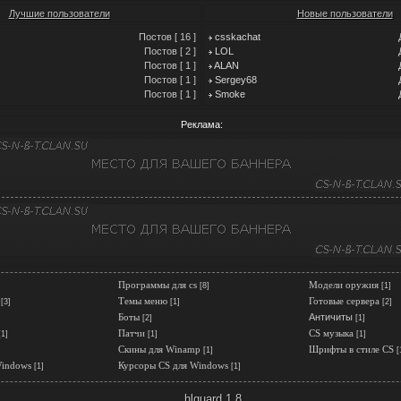
Лучшие пользователи
Новые пользователи
Постов [ 16 ]
csskachat
Постов [ 2 ]
LOL
Постов [ 1 ]
ALAN
Постов [ 1 ]
Sergey68
Постов [ 1 ]
Smoke
Реклама:
Программы для cs
Модели оружия
[8]
[1]
Темы меню
Готовые сервера
[3]
[1]
[2]
Боты
Античиты
[2]
[1]
Патчи
CS музыка
[1]
[1]
[1]
Скины для Winamp
Шрифты в стиле CS
[1]
[
Windows
Курсоры CS для Windows
[1]
[1]
hlguard 1.8