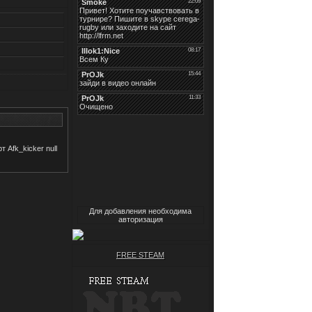
рт
Afk_kicker
null
Для добавления необходима
авторизация
FREE STEAM