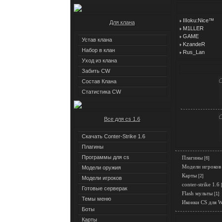
IIIoku:Nice™
Для клана
M1LLER
GAME
Устав клана
KzandeR
Набор в клан
Rus_Lan
Уход из клана
Забить CW
Состав Клана
Статистика CW
Все для cs 1.6
Скачать Conter-Strike 1.6
Плагины
Программы для cs
Плагины
[6]
Модели игроков
Модели оружия
Карты
[2]
Модели игроков
conter-strike 1.6
Готовые серверак
Flash мульты
[1]
Темы меню
Иконки CS для 
Боты
Карты