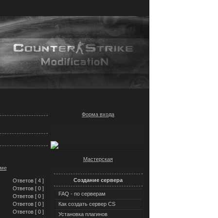
Форма входа
Мастерская
уме
Создание сервера
Ответов [ 4 ]
Ответов [ 0 ]
FAQ - по серверам
Ответов [ 0 ]
Ответов [ 0 ]
Как создать сервер CS
Ответов [ 0 ]
Установка плагинов