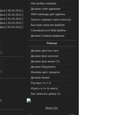
Настройка сервера
Делаем себя админом
Дата [ 08.04.2013 ]
AMX команды для админа
Дата [ 02.04.2012 ]
Дата [ 01.04.2012 ]
Запуск сервера через консоль
Дата [ 26.03.2012 ]
Быстрая загрузка файлов
Дата [ 04.02.2012 ]
Скачиваються Wad файлы
Делаем Сервер видимым
Разные
Делаем цветное лого
Делаем фон консоли
Делаем фон меню CS
Делаем Waypoint'ы
Меняем цвет прицела
Делаем мувик
Распрыг Cs 1.6
Играть в cs по инету
Как записать демку Cs
1]
Мини-Чат