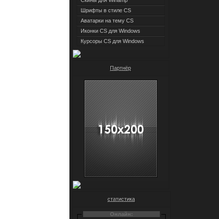
Скины для Winamp
Шрифты в стиле CS
Аватарки на тему CS
Иконки CS для Windows
Курсоры CS для Windows
Партнёр
статистика
Онлайн: