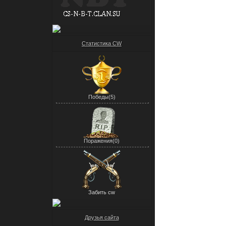
Статистика CW
Победы(5)
Поражения(0)
Забить cw
Друзья сайта